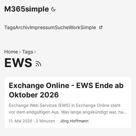
M365simple
Tags
Archiv
Impressum
Suche
WorkSimple
Home
Tags
EWS
Exchange Online - EWS Ende ab
Oktober 2026
Exchange Web Services (EWS) in Exchange Online steht
vor dem endgültigen Aus. Was lange angekündigt war, hat
jetzt einen klaren Zeitplan, und konkrete Auswirkungen auf
11. Mai 2026
·
2 Minuten
·
Jörg Hoffmann
bestehende Umgebungen. Viele Umgebungen nutzen EWS
ohne es zu wissen, typische Kandidaten sind dabei.