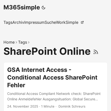
M365simple
Tags
Archiv
Impressum
Suche
WorkSimple
Home
Tags
SharePoint Online
GSA Internet Access -
Conditional Access SharePoint
Fehler
Conditional Access Compliant Network check: SharePoint
Online Anmeldefehler Ausgangsituation: Global Secure
Access Internet Access wird in Verbindung mit Conditional
24. November 2025
·
1 Minute
·
Dominik Schreurs
Access zur Abfrage der Compliant Network Location