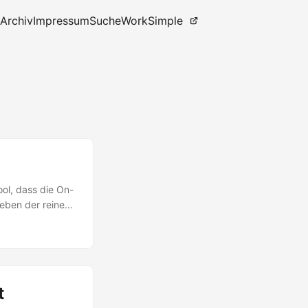
Archiv
Impressum
Suche
WorkSimple
ool, dass die On-
Neben der reinen
asswort-Hash-
gierte
a ID Connect
ain Controller
t