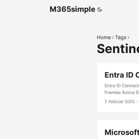
M365simple
Home
Tags
Sentin
Entra ID 
Entra ID Connect
Premise Active D
Synchronisierung
7. Februar 2025
·
Sync oder Single
Identitäten und 
benötigt u. a. fü
und wird daher al
Microsoft