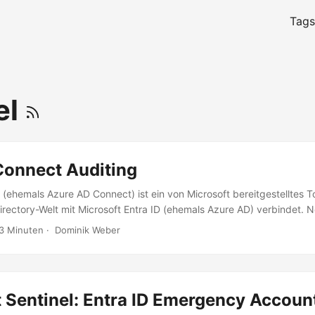
Tags
el
Connect Auditing
 (ehemals Azure AD Connect) ist ein von Microsoft bereitgestelltes T
irectory-Welt mit Microsoft Entra ID (ehemals Azure AD) verbindet. 
 von Objekten stellt Entra ID Connect zusätzliche Funktionen wie P
3 Minuten
·
Dominik Weber
-Sign On (SSO) bereit. TIER 0 Das Tier 0-Modell umfasst hoch privile
Systeme, die u. a. direkten Zugriff auf Domain Controller haben. Entr
r die Synchronisierung und Bereitstellung von SSO Zugriff auf die Dom
s TIER 0 System eingestuft. ...
 Sentinel: Entra ID Emergency Accoun