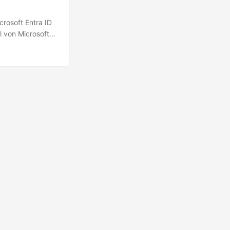
rosoft Entra ID
il von Microsoft
Glass-Accounts,
65 Tenant
rt sein. Dies
alsch