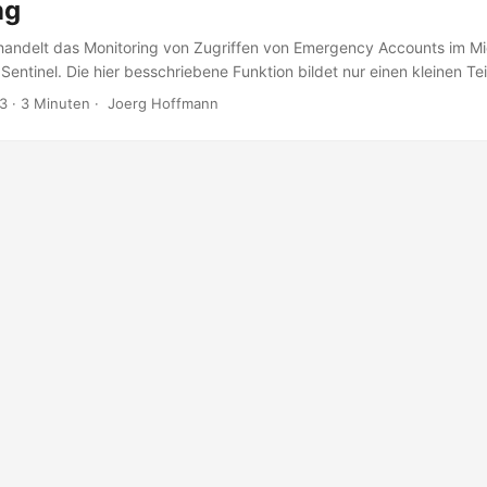
ng
ehandelt das Monitoring von Zugriffen von Emergency Accounts im Mic
 Sentinel. Die hier besschriebene Funktion bildet nur einen kleinen Te
 sind Emergency Accounts? Emergency-, Notfall-, oder auch Break-
23
·
3 Minuten
·
Joerg Hoffmann
te Entra ID Accounts die einen Notfallzugriff auf einen Azure bzw. M3
solcher Zugriff ist notwendig, sollte der eigene Admin Account gesper
liche Gründe haben, wie den Verlust einer MFA Methode, oder eine f
ditional Access Policy. ...