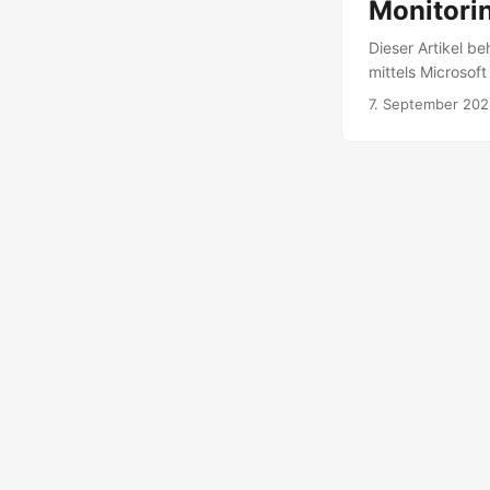
Monitori
Dieser Artikel b
mittels Microsoft
Sentinel ab. Was
7. September 20
sind privilegier
ermöglichen. Ein 
kann unterschied
konfigurierte Con