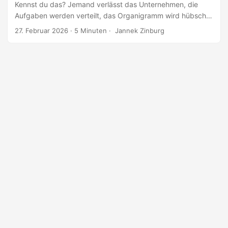
Kennst du das? Jemand verlässt das Unternehmen, die
Aufgaben werden verteilt, das Organigramm wird hübsch
aktualisiert. Und dann kommt die eigentliche Frage, meist
27. Februar 2026
·
5 Minuten
·
Jannek Zinburg
zu spät, meist zwischen Tür und Angel: Wo sind eigentlich
die Dateien? Nicht „die Datei“, sondern die ganze kleine
Welt aus Projektordnern, Freigaben, Excel Listen,
PowerPoints, Notizen, Entwürfen. Alles liegt irgendwo in
OneDrive. Und plötzlich hängt Wissen an einem Account,
der bald weg ist. Das fühlt sich an wie ein Umzug, bei dem
der Schlüssel schon halb im Briefkasten steckt. ...