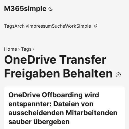
M365simple
Tags
Archiv
Impressum
Suche
WorkSimple
Home
Tags
OneDrive Transfer
Freigaben Behalten
OneDrive Offboarding wird
entspannter: Dateien von
ausscheidenden Mitarbeitenden
sauber übergeben