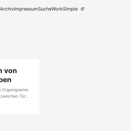
Archiv
Impressum
Suche
WorkSimple
n von
ben
as Organigramm
t zwischen Tür
e Welt aus
irgendwo in
ich an wie ein