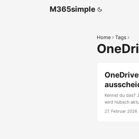
M365simple
Home
Tags
OneDr
OneDrive
ausschei
Kennst du das? 
wird hübsch aktu
und Angel: Wo sin
27. Februar 2026
Projektordnern, F
OneDrive. Und pl
Umzug, bei dem d