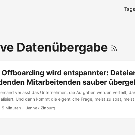
Tags
ive Datenübergabe
 Offboarding wird entspannter: Dateie
denden Mitarbeitenden sauber überge
Jemand verlässt das Unternehmen, die Aufgaben werden verteilt, d
alisiert. Und dann kommt die eigentliche Frage, meist zu spät, meis
d eigentlich die Dateien? Nicht „die Datei“, sondern die ganze klein
·
5 Minuten
·
Jannek Zinburg
reigaben, Excel Listen, PowerPoints, Notizen, Entwürfen. Alles liegt 
ötzlich hängt Wissen an einem Account, der bald weg ist. Das fühlt s
er Schlüssel schon halb im Briefkasten steckt. ...