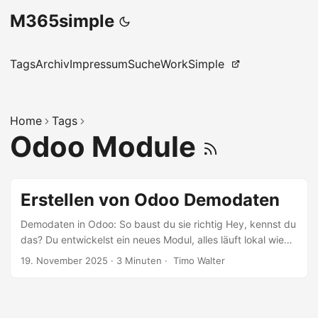
M365simple
Tags
Archiv
Impressum
Suche
WorkSimple
Home
Tags
Odoo Module
Erstellen von Odoo Demodaten
Demodaten in Odoo: So baust du sie richtig Hey, kennst du
das? Du entwickelst ein neues Modul, alles läuft lokal wie
geschmiert, und sobald du es auf einem frischen Odoo
19. November 2025
·
3 Minuten
·
Timo Walter
installierst — peng, keine Demodaten. Oder noch
schlimmer: Die Tests schlagen fehl, weil irgendwas mit den
Abhängigkeiten nicht stimmt. Frust pur. Deshalb lass uns
heute mal ganz entspannt durchgehen, wie man