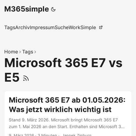
M365simple
Tags
Archiv
Impressum
Suche
WorkSimple
Home
Tags
Microsoft 365 E7 vs
E5
Microsoft 365 E7 ab 01.05.2026:
Was jetzt wirklich wichtig ist
Stand 9. März 2026. Microsoft bringt Microsoft 365 E7
zum 1. Mai 2026 an den Start. Enthalten sind Microsoft 365
E5, Microsoft 365 Copilot und Agent 365. Der offizielle
9. März 2026
·
3 Minuten
·
Jannek Zinburg