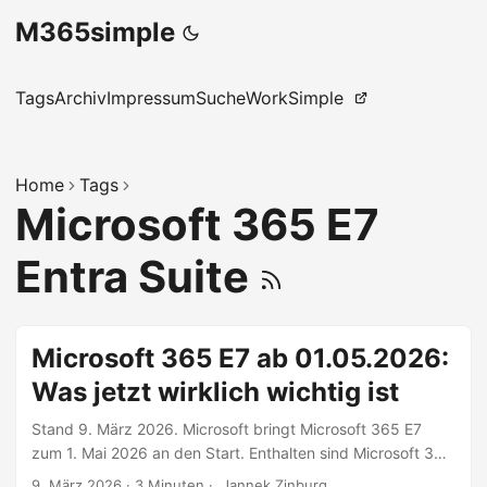
M365simple
Tags
Archiv
Impressum
Suche
WorkSimple
Home
Tags
Microsoft 365 E7
Entra Suite
Microsoft 365 E7 ab 01.05.2026:
Was jetzt wirklich wichtig ist
Stand 9. März 2026. Microsoft bringt Microsoft 365 E7
zum 1. Mai 2026 an den Start. Enthalten sind Microsoft 365
E5, Microsoft 365 Copilot und Agent 365. Der offizielle
9. März 2026
·
3 Minuten
·
Jannek Zinburg