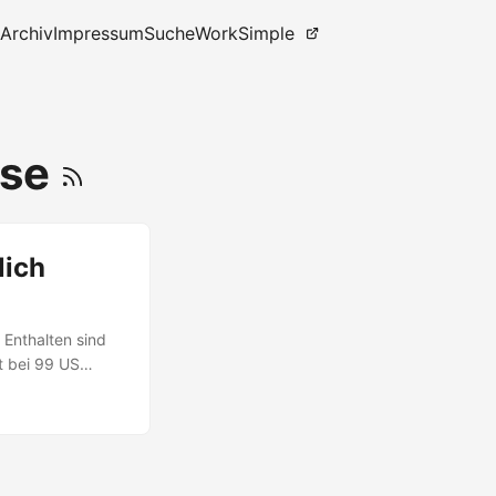
Archiv
Impressum
Suche
WorkSimple
ase
lich
 Enthalten sind
gt bei 99 US
e Funktionen aus
t ist es mehr als
ter. Erst kommt
 hängt ein halbes
duktivität, KI,