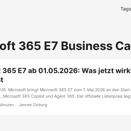
Tags
oft 365 E7 Business C
 365 E7 ab 01.05.2026: Was jetzt wirk
t
26. Microsoft bringt Microsoft 365 E7 zum 1. Mai 2026 an den Start.
 Microsoft 365 Copilot und Agent 365. Der offizielle Listenpreis lie
r und Monat. Zusätzlich nennt Microsoft die Entra Suite sowie weiter
Minuten
·
Jannek Zinburg
und Purview. Klingt erst mal wie noch eine neue Lizenz. Ehrlich gesag
ht nur um mehr Funktionen Wer Microsoft 365 betreut, kennt das Mus
e. Dann ein Add on. Dann noch ein Sicherheitsbaustein. Und plötzlich
 mehreren Einzelteilen. Genau hier setzt E7 an. Microsoft bündelt Pro