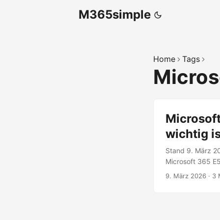
M365simple
Home
Tags
Micros
Microsoft
wichtig is
Stand 9. März 20
Microsoft 365 E5,
Dollar pro Nutze
9. März 2026
·
3 
Defender, Intune 
das. Es geht nic
ein neues Featur
Betriebsmodell an