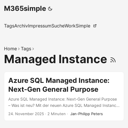
M365simple
Tags
Archiv
Impressum
Suche
WorkSimple
Home
Tags
Managed Instance
Azure SQL Managed Instance:
Next-Gen General Purpose
Azure SQL Managed Instance: Next-Gen General Purpose
– Was ist neu? Mit der neuen Azure SQL Managed Instance
der nächsten Generation kommen Verbesserungen, die die
24. November 2025
·
2 Minuten
·
Jan-Philipp Peters
Verwaltung von SQL-Umgebungen erheblich vereinfachen
und gleichzeitig die Leistung steigern. Doch was genau ist