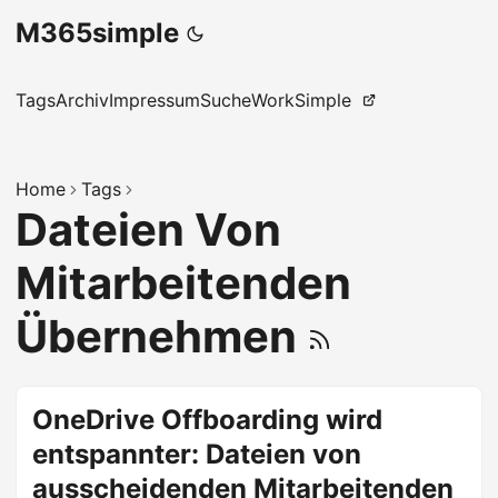
M365simple
Tags
Archiv
Impressum
Suche
WorkSimple
Home
Tags
Dateien Von
Mitarbeitenden
Übernehmen
OneDrive Offboarding wird
entspannter: Dateien von
ausscheidenden Mitarbeitenden