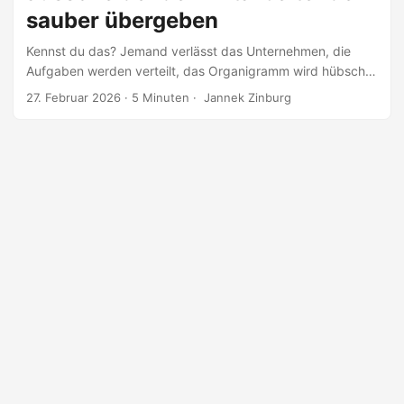
sauber übergeben
Kennst du das? Jemand verlässt das Unternehmen, die
Aufgaben werden verteilt, das Organigramm wird hübsch
aktualisiert. Und dann kommt die eigentliche Frage, meist
27. Februar 2026
·
5 Minuten
·
Jannek Zinburg
zu spät, meist zwischen Tür und Angel: Wo sind eigentlich
die Dateien? Nicht „die Datei“, sondern die ganze kleine
Welt aus Projektordnern, Freigaben, Excel Listen,
PowerPoints, Notizen, Entwürfen. Alles liegt irgendwo in
OneDrive. Und plötzlich hängt Wissen an einem Account,
der bald weg ist. Das fühlt sich an wie ein Umzug, bei dem
der Schlüssel schon halb im Briefkasten steckt. ...