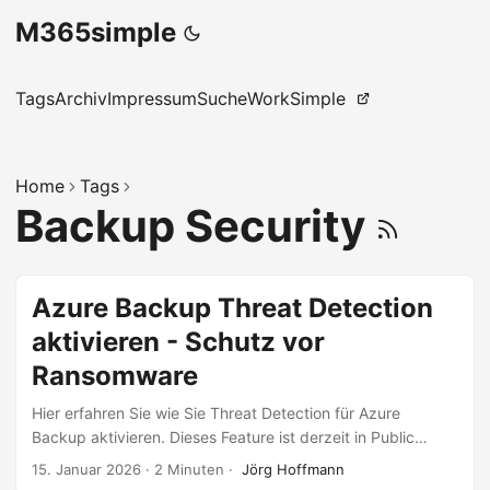
M365simple
Tags
Archiv
Impressum
Suche
WorkSimple
Home
Tags
Backup Security
Azure Backup Threat Detection
aktivieren - Schutz vor
Ransomware
Hier erfahren Sie wie Sie Threat Detection für Azure
Backup aktivieren. Dieses Feature ist derzeit in Public
Preview verfügbar und bringt eine entscheidende
15. Januar 2026
·
2 Minuten
·
Jörg Hoffmann
Erweiterung für alle, die Azure-VMs sichern und im Fall von