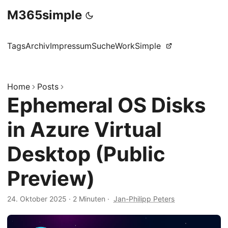
M365simple
Tags
Archiv
Impressum
Suche
WorkSimple
Home
Posts
Ephemeral OS Disks
in Azure Virtual
Desktop (Public
Preview)
24. Oktober 2025
·
2 Minuten
·
Jan-Philipp Peters