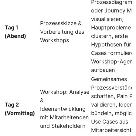
Prozessdiagram
oder Journey Ma
visualisieren,
Prozessskizze &
Tag 1
Hauptprobleme
Vorbereitung des
(Abend)
clustern, erste
Workshops
Hypothesen für 
Cases formuliere
Workshop-Agen
aufbauen
Gemeinsames
Prozessverständn
Workshop: Analyse
schaffen, Pain Po
&
Tag 2
validieren, Ideen
Ideenentwicklung
(Vormittag)
bündeln, möglich
mit Mitarbeitenden
Use Cases aus
und Stakeholdern
Mitarbeitersicht