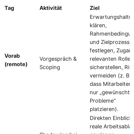
Tag
Aktivität
Ziel
Erwartungshaltu
klären,
Rahmenbedingu
und Zielprozesse
festlegen, Zugan
Vorab
Vorgespräch &
relevanten Rollen
(remote)
Scoping
sicherstellen, Ris
vermeiden (z. B.
dass Mitarbeiten
nur „gewünschte
Probleme“
platzieren).
Direkten Einblick 
reale Arbeitsablä