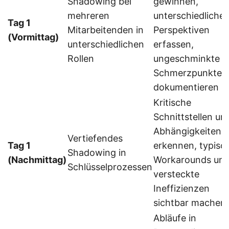
Shadowing bei
gewinnen,
mehreren
unterschiedliche
Tag 1
Mitarbeitenden in
Perspektiven
(Vormittag)
unterschiedlichen
erfassen,
Rollen
ungeschminkte
Schmerzpunkte
dokumentieren
Kritische
Schnittstellen un
Abhängigkeiten
Vertiefendes
Tag 1
erkennen, typisc
Shadowing in
(Nachmittag)
Workarounds un
Schlüsselprozessen
versteckte
Ineffizienzen
sichtbar machen
Abläufe in