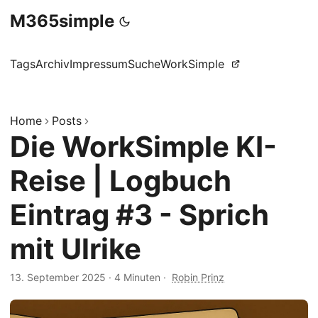
M365simple
Tags
Archiv
Impressum
Suche
WorkSimple
Home
Posts
Die WorkSimple KI-
Reise | Logbuch
Eintrag #3 - Sprich
mit Ulrike
13. September 2025
·
4 Minuten
·
Robin Prinz